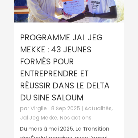
PROGRAMME JAL JEG
MEKKE : 43 JEUNES
FORMÉS POUR
ENTREPRENDRE ET
RÉUSSIR DANS LE DELTA
DU SINE SALOUM
par
Virgile
|
8 Sep 2025
|
Actualités
,
Jal Jeg Mekke
,
Nos actions
Du mars à mai 2025, La Transition
des Évolutionnaires, avec l’appui